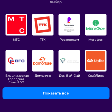
выбор.
МТС
ТТК
Ростелеком
Мегафон
Владимирская
Домолинк
Дом Вай-Фай
СкайЛинк
Городская
Сеть (ВГС)
Показать все