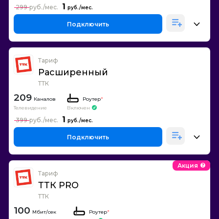
1
299
Подключить
Тариф
Расширенный
ТТК
209
Каналов
Роутер
*
Телевидение
Включен
1
399
Подключить
Акция
Тариф
ТТК PRO
ТТК
100
Роутер
*