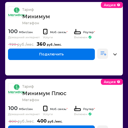
Акция
Тариф
Минимум
Мегафон
100
Моб. связь
*
Роутер
*
Домашний интернет
Включен
Услуги
360
720
Подключить
Акция
Тариф
Минимум Плюс
Мегафон
100
Моб. связь
*
Роутер
*
Домашний интернет
Включен
Услуги
400
800