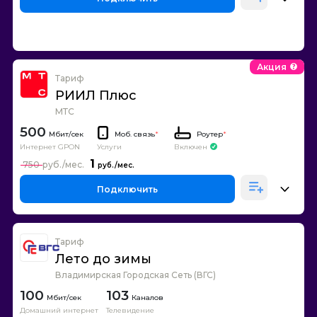
Акция
Тариф
РИИЛ Плюс
МТС
500
Моб. связь
*
Роутер
*
Интернет GPON
Включен
Услуги
1
750
Подключить
Тариф
Лето до зимы
Владимирская Городская Сеть (ВГС)
100
103
Каналов
Домашний интернет
Телевидение