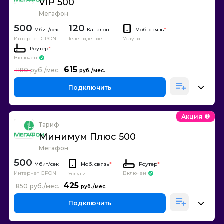
VIP 500
Мегафон
500
120
Каналов
Моб. связь
*
Интернет GPON
Телевидение
Услуги
Роутер
*
Включен
615
1180
Подключить
Акция
Тариф
Минимум Плюс 500
Мегафон
500
Моб. связь
*
Роутер
*
Интернет GPON
Включен
Услуги
425
850
Подключить