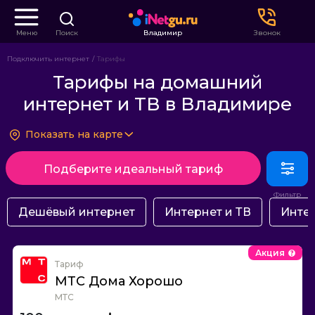
Меню
Поиск
Владимир
Звонок
Подключить интернет
Тарифы
Тарифы на домашний
интернет и ТВ в Владимире
Показать на карте
Подберите идеальный тариф
Дешёвый интернет
Интернет и ТВ
Интер
Акция
Тариф
МТС Дома Хорошо
МТС