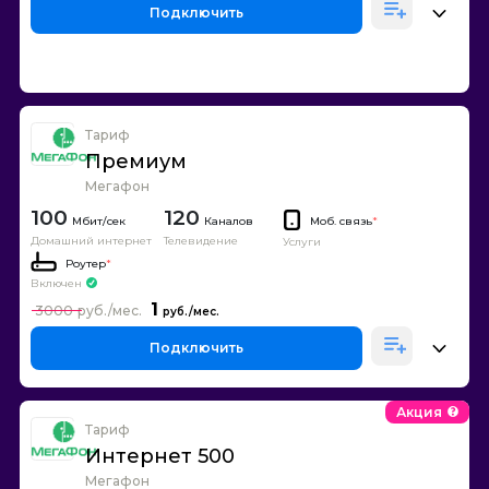
Подключить
Тариф
Премиум
Мегафон
100
120
Каналов
Моб. связь
*
Домашний интернет
Телевидение
Услуги
Роутер
*
Включен
1
3000
Подключить
Акция
Тариф
Интернет 500
Мегафон