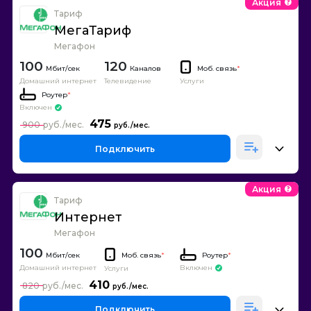
Акция
Тариф
МегаТариф
Мегафон
100
120
Каналов
Моб. связь
*
Домашний интернет
Телевидение
Услуги
Роутер
*
Включен
475
900
Подключить
Акция
Тариф
Интернет
Мегафон
100
Моб. связь
*
Роутер
*
Домашний интернет
Включен
Услуги
410
820
Подключить