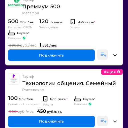
Премиум 500
Мегафон
500
120
Каналов
Моб. связь
*
Интернет GPON
Телевидение
Услуги
Роутер
*
Включен
1
3000
Подключить
Акция
Тариф
Технологии общения. Семейный
Ростелеком
100
Моб. связь
*
Роутер
*
Домашний интернет
Включен
Услуги
450
900
Подключить