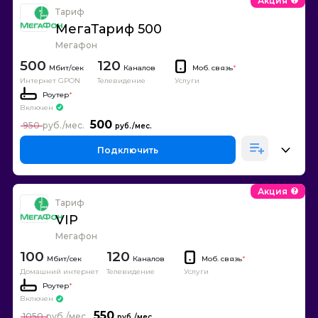
Акция
Тариф
МегаТариф 500
Мегафон
500
120
Каналов
Моб. связь
*
Интернет GPON
Телевидение
Услуги
Роутер
*
Включен
500
950
Подключить
Акция
Тариф
VIP
Мегафон
100
120
Каналов
Моб. связь
*
Домашний интернет
Телевидение
Услуги
Роутер
*
Включен
550
1050