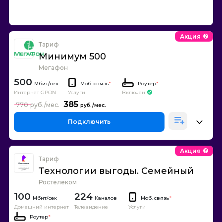
Акция
Тариф
Минимум 500
Мегафон
500
Моб. связь
*
Роутер
*
Интернет GPON
Включен
Услуги
385
770
Подключить
Акция
Тариф
Технологии выгоды. Семейный
Ростелеком
100
224
Каналов
Моб. связь
*
Домашний интернет
Телевидение
Услуги
Роутер
*