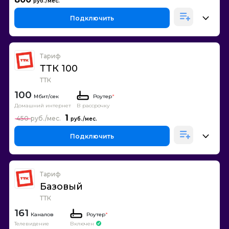
Подключить
Тариф
ТТК 100
ТТК
100
Роутер
*
Домашний интернет
В рассрочку
1
450
Подключить
Тариф
Базовый
ТТК
161
Каналов
Роутер
*
Телевидение
Включен