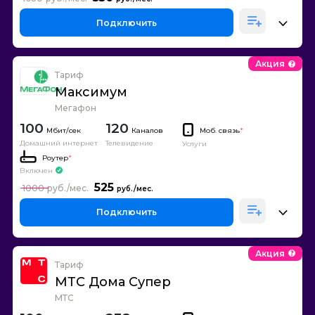
Подключить
Акция
Тариф
Максимум
Мегафон
100
120
Каналов
Моб. связь
*
Домашний интернет
Телевидение
Услуги
Роутер
*
Включен
525
1000
Подключить
Акция
Тариф
МТС Дома Супер
МТС