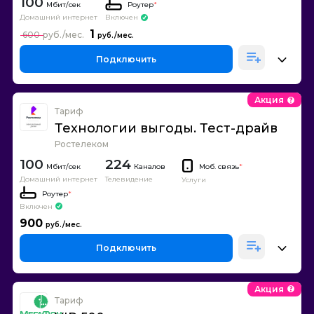
100
Роутер
*
Домашний интернет
Включен
1
600
Подключить
Акция
Тариф
Технологии выгоды. Тест-драйв
Ростелеком
100
224
Каналов
Моб. связь
*
Домашний интернет
Телевидение
Услуги
Роутер
*
Включен
900
Подключить
Акция
Тариф