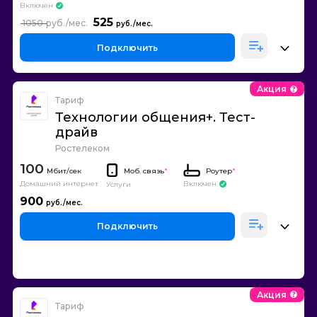
Включен
525
1050
Подключить
Акция
Тариф
Технологии общения+. Тест-
драйв
Ростелеком
100
Моб. связь
*
Роутер
*
Домашний интернет
Включен
Услуги
900
Подключить
Акция
Тариф