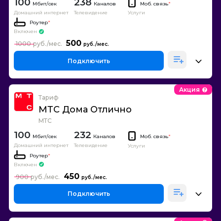
100
238
Каналов
Моб. связь
*
Домашний интернет
Телевидение
Услуги
Роутер
*
Включен
500
1000
Подключить
Акция
Тариф
МТС Дома Отлично
МТС
100
232
Каналов
Моб. связь
*
Домашний интернет
Телевидение
Услуги
Роутер
*
Включен
450
900
Подключить