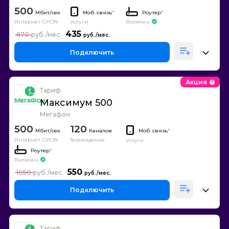
500
Моб. связь
*
Роутер
*
Интернет GPON
Включен
Услуги
435
870
Подключить
Акция
Тариф
Максимум 500
Мегафон
500
120
Каналов
Моб. связь
*
Интернет GPON
Телевидение
Услуги
Роутер
*
Включен
550
1050
Подключить
Тариф