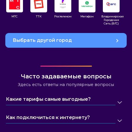
МТС
ТТК
Ростелеком
Мегафон
Владимирская
До
Городская
Сеть (ВГС)
Выбрать другой город
Часто задаваемые вопросы
Здесь есть ответы на популярные вопросы
Какие тарифы самые выгодные?
Как подключиться к интернету?