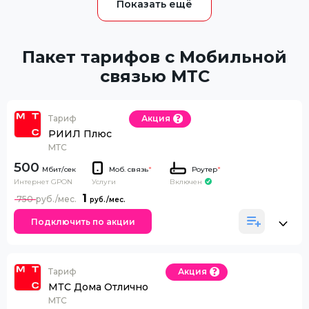
Пакет тарифов с Мобильной
связью МТС
Тариф
Акция
РИИЛ Плюс
МТС
500
Моб. связь
*
Роутер
*
Интернет GPON
Включен
Услуги
1
750
Подключить по акции
Тариф
Акция
МТС Дома Отлично
МТС