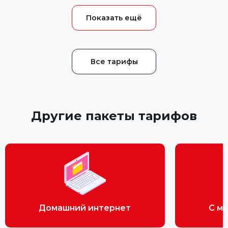
Все тарифы
Другие пакеты тарифов
Домашний интернет
С м