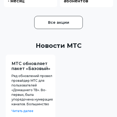
- месяц
абонентов
использования
услуги в подарок
Все акции
Новости МТС
МТС обновляет
пакет «Базовый»
Домашнего ТВ
Ряд обновлений провел
провайдер МТС для
пользователей
«Домашнего ТВ». Во-
первых, была
упорядочена нумерация
каналов. Большинство
каналов теперь
Читать далее
жанрово. Объединено