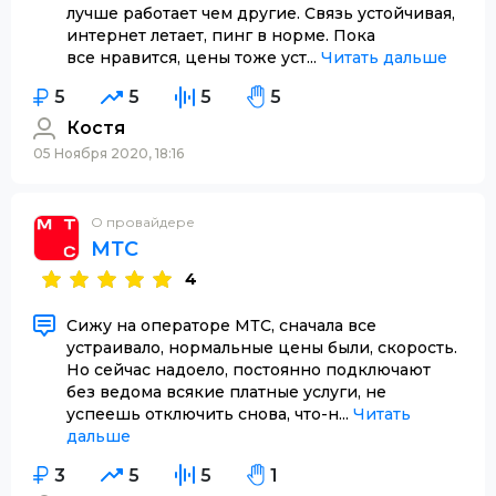
лучше работает чем другие. Связь устойчивая,
интернет летает, пинг в норме. Пока
все нравится, цены тоже уст...
Читать дальше
5
5
5
5
Костя
05 Ноября 2020, 18:16
О провайдере
МТС
4
Сижу на операторе МТС, сначала все
устраивало, нормальные цены были, скорость.
Но сейчас надоело, постоянно подключают
без ведома всякие платные услуги, не
успеешь отключить снова, что-н...
Читать
дальше
3
5
5
1