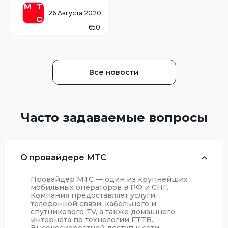
под одной цифрой.
Например, номера
26 Августа 2020
киноканалов
650
начинаются с 2 – Кино
ТВ 236, Родное кино 260
и т.д. Детские каналы
теперь начинаются
Все новости
Часто задаваемые вопросы
О провайдере МТС
Провайдер МТС — один из крупнейших
мобильных операторов в РФ и СНГ.
Компания предоставляет услуги
телефонной связи, кабельного и
спутникового TV, а также домашнего
интернета по технологии FTTB.