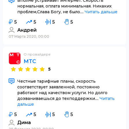
Вполне устраивает интернет. Скорость
нормальная, оплата минимальная. Никаких
проблем,Слава Богу, не было....
Читать дальше
5
5
5
5
Андрей
07 Марта 2020, 00:00
О провайдере
МТС
5
Честные тарифные планы, скорость
соответствует заявленной, постоянно
работают над качеством услуги. Но долго
дозваниваешься до техподдержки....
Читать
дальше
5
5
5
5
Дима